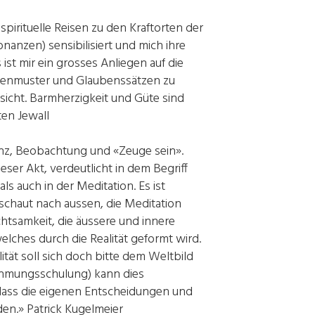
spirituelle Reisen zu den Kraftorten der
zen) sensibilisiert und mich ihre
st mir ein grosses Anliegen auf die
dankenmuster und Glaubenssätzen zu
bsicht. Barmherzigkeit und Güte sind
ten Jewall
nz, Beobachtung und «Zeuge sein».
er Akt, verdeutlicht in dem Begriff
ls auch in der Meditation. Es ist
t schaut nach aussen, die Meditation
chtsamkeit, die äussere und innere
elches durch die Realität geformt wird.
tät soll sich doch bitte dem Weltbild
nehmungsschulung) kann dies
dass die eigenen Entscheidungen und
n.» Patrick Kugelmeier