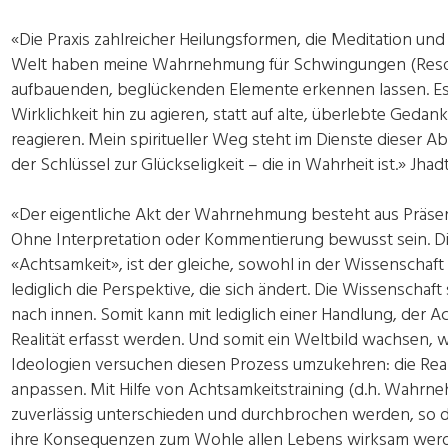
«Die Praxis zahlreicher Heilungsformen, die Meditation und 
Welt haben meine Wahrnehmung für Schwingungen (Resonan
aufbauenden, beglückenden Elemente erkennen lassen. Es i
Wirklichkeit hin zu agieren, statt auf alte, überlebte Ge
reagieren. Mein spiritueller Weg steht im Dienste dieser A
der Schlüssel zur Glückseligkeit – die in Wahrheit ist.» Jhad
«Der eigentliche Akt der Wahrnehmung besteht aus Präse
Ohne Interpretation oder Kommentierung bewusst sein. Dies
«Achtsamkeit», ist der gleiche, sowohl in der Wissenschaft a
lediglich die Perspektive, die sich ändert. Die Wissenschaf
nach innen. Somit kann mit lediglich einer Handlung, der A
Realität erfasst werden. Und somit ein Weltbild wachsen, w
Ideologien versuchen diesen Prozess umzukehren: die Reali
anpassen. Mit Hilfe von Achtsamkeitstraining (d.h. Wahr
zuverlässig unterschieden und durchbrochen werden, so 
ihre Konsequenzen zum Wohle allen Lebens wirksam werde