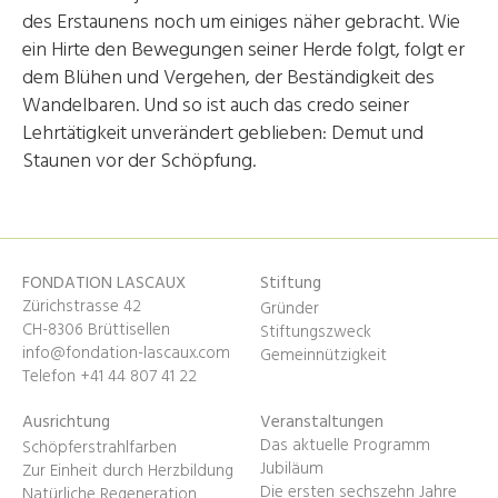
des Erstaunens noch um einiges näher gebracht. Wie
ein Hirte den Bewegungen seiner Herde folgt, folgt er
dem Blühen und Vergehen, der Beständigkeit des
Wandelbaren. Und so ist auch das credo seiner
Lehrtätigkeit unverändert geblieben: Demut und
Staunen vor der Schöpfung.
FONDATION LASCAUX
Stiftung
Zürichstrasse 42
Gründer
CH-8306 Brüttisellen
Stiftungszweck
info@fondation-lascaux.com
Gemeinnützigkeit
Telefon +41 44 807 41 22
Ausrichtung
Veranstaltungen
Das aktuelle Programm
Schöpferstrahlfarben
Jubiläum
Zur Einheit durch Herzbildung
Die ersten sechszehn Jahre
Natürliche Regeneration