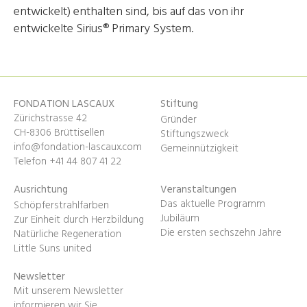
entwickelt) enthalten sind, bis auf das von ihr
entwickelte Sirius® Primary System.
FONDATION LASCAUX
Stiftung
Zürichstrasse 42
Gründer
CH-8306 Brüttisellen
Stiftungszweck
info@fondation-lascaux.com
Gemeinnützigkeit
Telefon +41 44 807 41 22
Ausrichtung
Veranstaltungen
Das aktuelle Programm
Schöpferstrahlfarben
Jubiläum
Zur Einheit durch Herzbildung
Die ersten sechszehn Jahre
Natürliche Regeneration
Little Suns united
Newsletter
Mit unserem Newsletter
informieren wir Sie