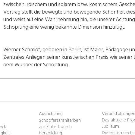
zwischen irdischem und solarem bzw. kosmischem Gesche
Vortrag stellt die bewegte und bewegende Schönheit dies
und weist auf eine Wahrnehmung hin, die unserer Achtun
Schöpfung eine wenig bekannte Dimension hinzufügt.
Werner Schmidt, geboren in Berlin, ist Maler, Pädagoge u
Zentrales Anliegen seiner künstlerischen Praxis wie seiner
dem Wunder der Schöpfung.
Ausrichtung
Veranstaltunge
Das aktuelle Pr
Schöpferstrahlfarben
Jubiläum
eck
Zur Einheit durch
Die ersten sechs
gkeit
Herzbildung