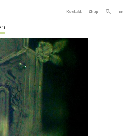
Kontakt
Shop
en
Su
ch
e
en