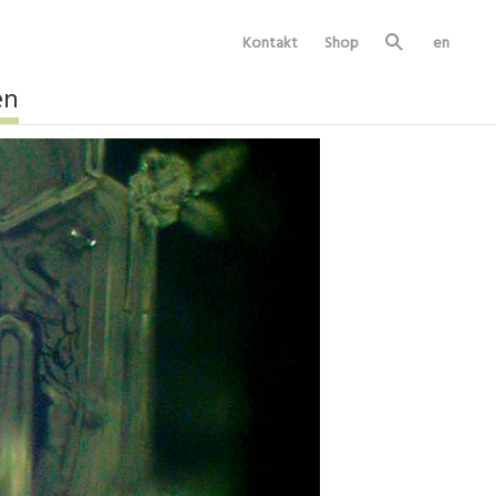
Kontakt
Shop
en
Su
ch
e
en