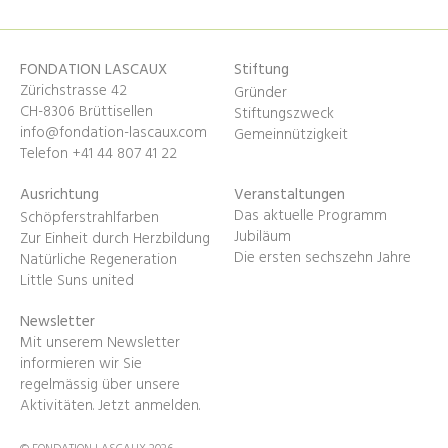
FONDATION LASCAUX
Stiftung
Zürichstrasse 42
Gründer
CH-8306 Brüttisellen
Stiftungszweck
info@fondation-lascaux.com
Gemeinnützigkeit
Telefon +41 44 807 41 22
Ausrichtung
Veranstaltungen
Das aktuelle Programm
Schöpferstrahlfarben
Jubiläum
Zur Einheit durch Herzbildung
Die ersten sechszehn Jahre
Natürliche Regeneration
Little Suns united
Newsletter
Mit unserem Newsletter
informieren wir Sie
regelmässig über unsere
Aktivitäten.
Jetzt anmelden
.