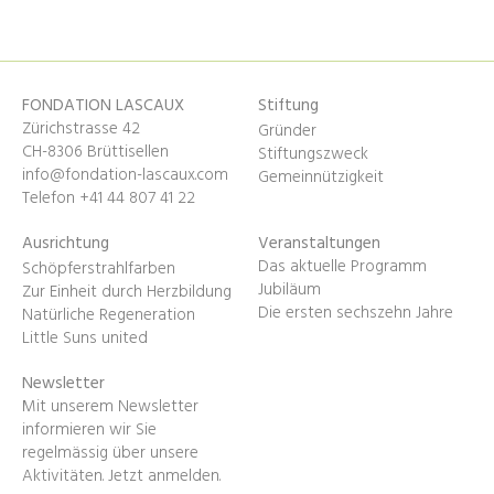
FONDATION LASCAUX
Stiftung
Zürichstrasse 42
Gründer
CH-8306 Brüttisellen
Stiftungszweck
info@fondation-lascaux.com
Gemeinnützigkeit
Telefon +41 44 807 41 22
Ausrichtung
Veranstaltungen
Das aktuelle Programm
Schöpferstrahlfarben
Jubiläum
Zur Einheit durch Herzbildung
Die ersten sechszehn Jahre
Natürliche Regeneration
Little Suns united
Newsletter
Mit unserem Newsletter
informieren wir Sie
regelmässig über unsere
Aktivitäten.
Jetzt anmelden
.