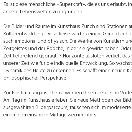
Es ist diese menschliche «Superkraft», die es uns erlaubt, 
andere Lebenswelten zu ergründen.
Die Bilder und Räume im Kunsthaus Zürich sind Stationen au
Kulturentwicklung. Diese Reise wird zu einem Gang durch d
auch emotional und physisch. Die Werke von Künstlern un
Zeitgeistes und der Epoche, in der sie gewirkt haben. Od
Zeit tiefgreifend geprägt...? Horizonte ausloten vertieft da
unserer Zeit wie für die individuelle Entwicklung. So wächs
Dynamik des Heute zu erkennen. Es schafft einen neuen K
philosophischer Perspektive.
Zur Einstimmung ins Thema werden Ihnen bereits im Vorfel
Am Tag im Kunsthaus erleben Sie neue Methoden der Bil
ausgewählten Bilderparcours, tauschen sich im moderierten
einem gemeinsamen Mittagessen im Tibits.