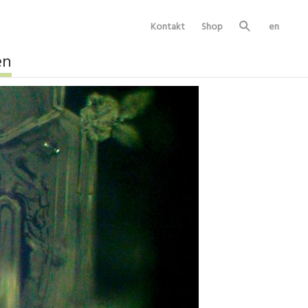
Kontakt
Shop
en
Su
ch
e
en