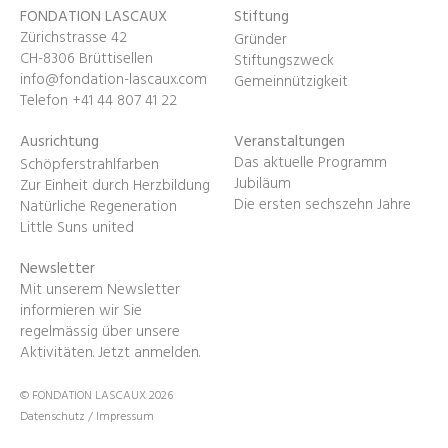
FONDATION LASCAUX
Stiftung
Zürichstrasse 42
Gründer
CH-8306 Brüttisellen
Stiftungszweck
info@fondation-lascaux.com
Gemeinnützigkeit
Telefon +41 44 807 41 22
Ausrichtung
Veranstaltungen
Das aktuelle Programm
Schöpferstrahlfarben
Jubiläum
Zur Einheit durch Herzbildung
Die ersten sechszehn Jahre
Natürliche Regeneration
Little Suns united
Newsletter
Mit unserem Newsletter
informieren wir Sie
regelmässig über unsere
Aktivitäten.
Jetzt anmelden
.
© FONDATION LASCAUX 2026
Datenschutz
/
Impressum