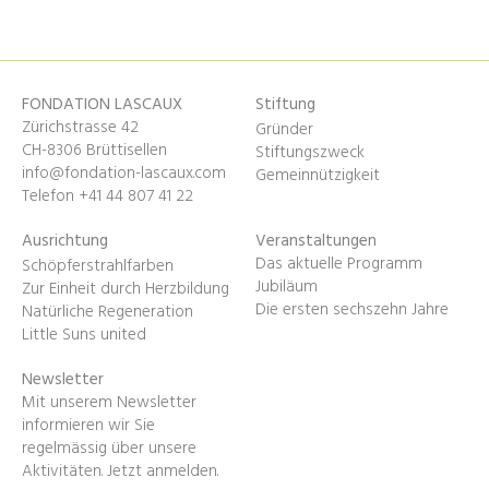
FONDATION LASCAUX
Stiftung
Zürichstrasse 42
Gründer
CH-8306 Brüttisellen
Stiftungszweck
info@fondation-lascaux.com
Gemeinnützigkeit
Telefon +41 44 807 41 22
Ausrichtung
Veranstaltungen
Das aktuelle Programm
Schöpferstrahlfarben
Jubiläum
Zur Einheit durch Herzbildung
Die ersten sechszehn Jahre
Natürliche Regeneration
Little Suns united
Newsletter
Mit unserem Newsletter
informieren wir Sie
regelmässig über unsere
Aktivitäten.
Jetzt anmelden
.