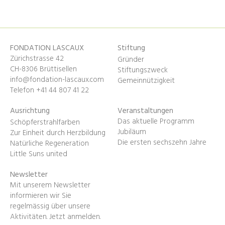
FONDATION LASCAUX
Stiftung
Zürichstrasse 42
Gründer
CH-8306 Brüttisellen
Stiftungszweck
info@fondation-lascaux.com
Gemeinnützigkeit
Telefon +41 44 807 41 22
Ausrichtung
Veranstaltungen
Das aktuelle Programm
Schöpferstrahlfarben
Jubiläum
Zur Einheit durch Herzbildung
Die ersten sechszehn Jahre
Natürliche Regeneration
Little Suns united
Newsletter
Mit unserem Newsletter
informieren wir Sie
regelmässig über unsere
Aktivitäten.
Jetzt anmelden
.