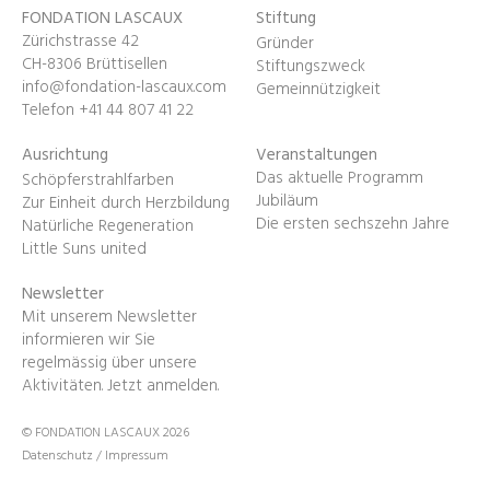
FONDATION LASCAUX
Stiftung
Zürichstrasse 42
Gründer
CH-8306 Brüttisellen
Stiftungszweck
info@fondation-lascaux.com
Gemeinnützigkeit
Telefon +41 44 807 41 22
Ausrichtung
Veranstaltungen
Das aktuelle Programm
Schöpferstrahlfarben
Jubiläum
Zur Einheit durch Herzbildung
Die ersten sechszehn Jahre
Natürliche Regeneration
Little Suns united
Newsletter
Mit unserem Newsletter
informieren wir Sie
regelmässig über unsere
Aktivitäten.
Jetzt anmelden
.
© FONDATION LASCAUX 2026
Datenschutz
/
Impressum