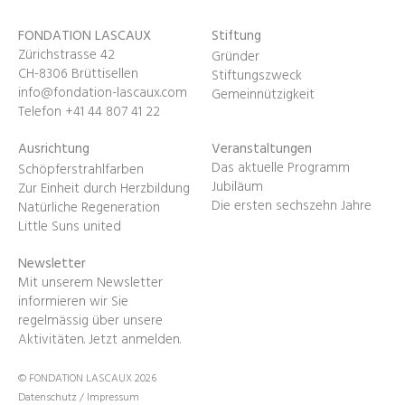
FONDATION LASCAUX
Stiftung
Zürichstrasse 42
Gründer
CH-8306 Brüttisellen
Stiftungszweck
info@fondation-lascaux.com
Gemeinnützigkeit
Telefon +41 44 807 41 22
Ausrichtung
Veranstaltungen
Das aktuelle Programm
Schöpferstrahlfarben
Jubiläum
Zur Einheit durch Herzbildung
Die ersten sechszehn Jahre
Natürliche Regeneration
Little Suns united
Newsletter
Mit unserem Newsletter
informieren wir Sie
regelmässig über unsere
Aktivitäten.
Jetzt anmelden
.
© FONDATION LASCAUX 2026
Datenschutz
/
Impressum