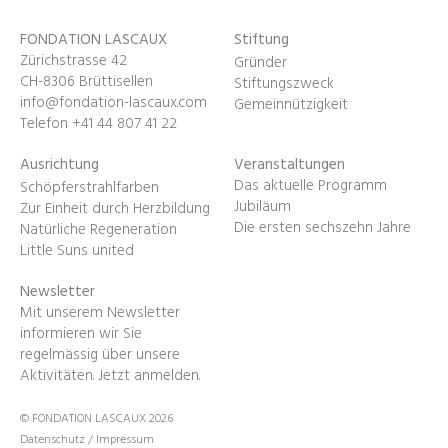
FONDATION LASCAUX
Stiftung
Zürichstrasse 42
Gründer
CH-8306 Brüttisellen
Stiftungszweck
info@fondation-lascaux.com
Gemeinnützigkeit
Telefon +41 44 807 41 22
Ausrichtung
Veranstaltungen
Das aktuelle Programm
Schöpferstrahlfarben
Jubiläum
Zur Einheit durch Herzbildung
Die ersten sechszehn Jahre
Natürliche Regeneration
Little Suns united
Newsletter
Mit unserem Newsletter
informieren wir Sie
regelmässig über unsere
Aktivitäten.
Jetzt anmelden
.
© FONDATION LASCAUX 2026
Datenschutz
/
Impressum