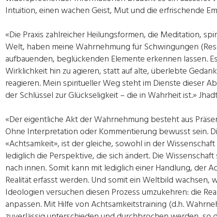
Intuition, einen wachen Geist, Mut und die erfrischende E
«Die Praxis zahlreicher Heilungsformen, die Meditation, spir
Welt, haben meine Wahrnehmung für Schwingungen (Resona
aufbauenden, beglückenden Elemente erkennen lassen. Es i
Wirklichkeit hin zu agieren, statt auf alte, überlebte Ge
reagieren. Mein spiritueller Weg steht im Dienste dieser A
der Schlüssel zur Glückseligkeit – die in Wahrheit ist.» Jha
«Der eigentliche Akt der Wahrnehmung besteht aus Präse
Ohne Interpretation oder Kommentierung bewusst sein. Dies
«Achtsamkeit», ist der gleiche, sowohl in der Wissenschaft a
lediglich die Perspektive, die sich ändert. Die Wissenschaf
nach innen. Somit kann mit lediglich einer Handlung, der A
Realität erfasst werden. Und somit ein Weltbild wachsen, w
Ideologien versuchen diesen Prozess umzukehren: die Reali
anpassen. Mit Hilfe von Achtsamkeitstraining (d.h. Wahr
zuverlässig unterschieden und durchbrochen werden, so 