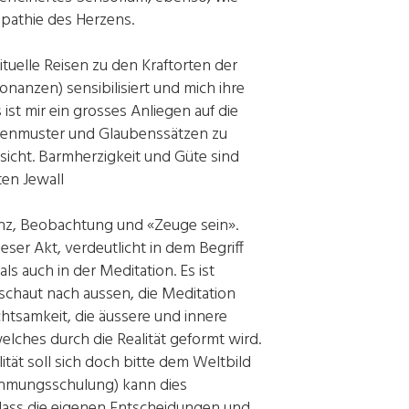
mpathie des Herzens.
ituelle Reisen zu den Kraftorten der
nzen) sensibilisiert und mich ihre
st mir ein grosses Anliegen auf die
dankenmuster und Glaubenssätzen zu
bsicht. Barmherzigkeit und Güte sind
dten Jewall
nz, Beobachtung und «Zeuge sein».
er Akt, verdeutlicht in dem Begriff
ls auch in der Meditation. Es ist
t schaut nach aussen, die Meditation
chtsamkeit, die äussere und innere
elches durch die Realität geformt wird.
tät soll sich doch bitte dem Weltbild
nehmungsschulung) kann dies
dass die eigenen Entscheidungen und