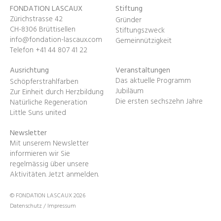
FONDATION LASCAUX
Stiftung
Zürichstrasse 42
Gründer
CH-8306 Brüttisellen
Stiftungszweck
info@fondation-lascaux.com
Gemeinnützigkeit
Telefon +41 44 807 41 22
Ausrichtung
Veranstaltungen
Das aktuelle Programm
Schöpferstrahlfarben
Jubiläum
Zur Einheit durch Herzbildung
Die ersten sechszehn Jahre
Natürliche Regeneration
Little Suns united
Newsletter
Mit unserem Newsletter
informieren wir Sie
regelmässig über unsere
Aktivitäten.
Jetzt anmelden
.
© FONDATION LASCAUX 2026
Datenschutz
/
Impressum