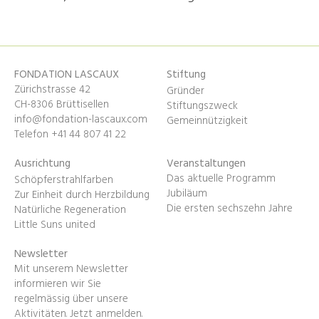
FONDATION LASCAUX
Stiftung
Zürichstrasse 42
Gründer
CH-8306 Brüttisellen
Stiftungszweck
info@fondation-lascaux.com
Gemeinnützigkeit
Telefon +41 44 807 41 22
Ausrichtung
Veranstaltungen
Das aktuelle Programm
Schöpferstrahlfarben
Jubiläum
Zur Einheit durch Herzbildung
Die ersten sechszehn Jahre
Natürliche Regeneration
Little Suns united
Newsletter
Mit unserem Newsletter
informieren wir Sie
regelmässig über unsere
Aktivitäten.
Jetzt anmelden
.