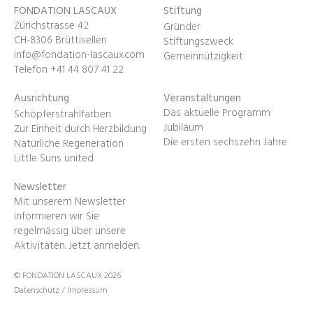
FONDATION LASCAUX
Stiftung
Zürichstrasse 42
Gründer
CH-8306 Brüttisellen
Stiftungszweck
info@fondation-lascaux.com
Gemeinnützigkeit
Telefon +41 44 807 41 22
Ausrichtung
Veranstaltungen
Das aktuelle Programm
Schöpferstrahlfarben
Jubiläum
Zur Einheit durch Herzbildung
Die ersten sechszehn Jahre
Natürliche Regeneration
Little Suns united
Newsletter
Mit unserem Newsletter
informieren wir Sie
regelmässig über unsere
Aktivitäten.
Jetzt anmelden
.
© FONDATION LASCAUX 2026
Datenschutz
/
Impressum