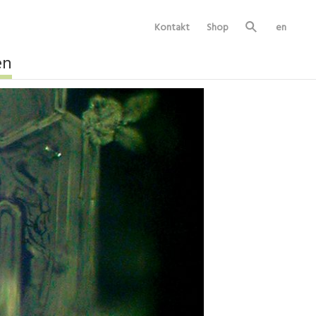
Kontakt
Shop
en
Su
ch
e
en