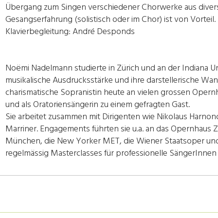
Übergang zum Singen verschiedener Chorwerke aus diver
Gesangserfahrung (solistisch oder im Chor) ist von Vorteil.
Klavierbegleitung: André Desponds
Noëmi Nadelmann studierte in Zürich und an der Indiana Un
musikalische Ausdrucksstärke und ihre darstellerische Wa
charismatische Sopranistin heute an vielen grossen Oper
und als Oratoriensängerin zu einem gefragten Gast.
Sie arbeitet zusammen mit Dirigenten wie Nikolaus Harnonc
Marriner. Engagements führten sie u.a. an das Opernhaus Z
München, die New Yorker MET, die Wiener Staatsoper und d
regelmässig Masterclasses für professionelle SängerInne