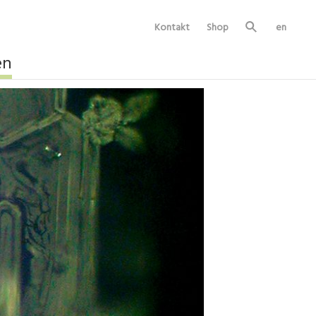
Kontakt
Shop
en
Su
ch
e
en