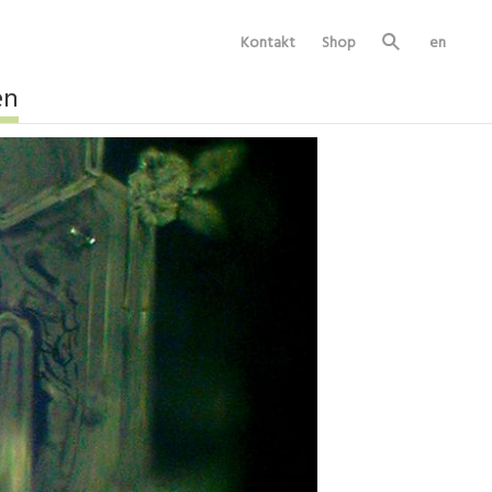
Kontakt
Shop
en
Su
ch
e
en