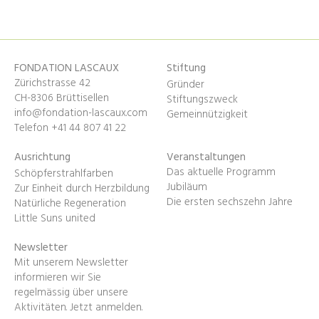
FONDATION LASCAUX
Stiftung
Zürichstrasse 42
Gründer
CH-8306 Brüttisellen
Stiftungszweck
info@fondation-lascaux.com
Gemeinnützigkeit
Telefon +41 44 807 41 22
Ausrichtung
Veranstaltungen
Das aktuelle Programm
Schöpferstrahlfarben
Jubiläum
Zur Einheit durch Herzbildung
Die ersten sechszehn Jahre
Natürliche Regeneration
Little Suns united
Newsletter
Mit unserem Newsletter
informieren wir Sie
regelmässig über unsere
Aktivitäten.
Jetzt anmelden
.